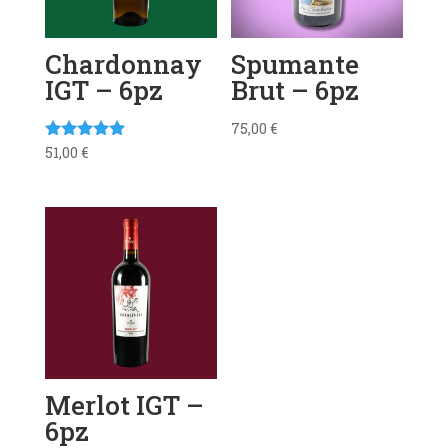
Chardonnay
Spumante
IGT – 6pz
Brut – 6pz
75,00
€
51,00
€
Valutato
5.00
su 5
Merlot IGT –
6pz