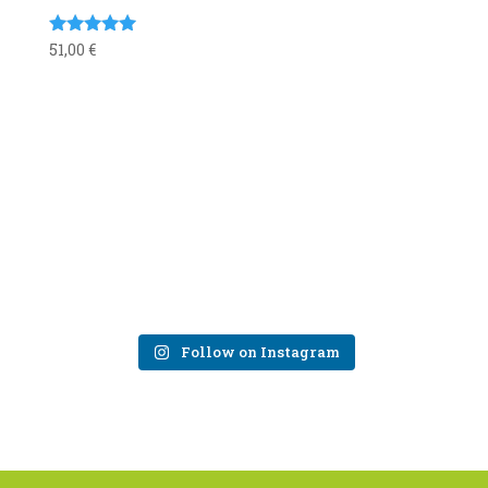
51,00
€
Valutato
5.00
su 5
Follow on Instagram